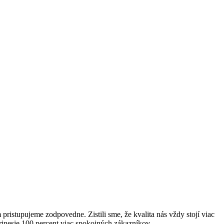
istupujeme zodpovedne. Zistili sme, že kvalita nás vždy stojí viac
prinesie 100 percent viac spokojných zákazníkov.