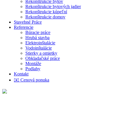
Rekonštrukcie bytov
Rekonštrukcie bytových jadier
Rekonštrukcie kúpeľní
Rekonštrukcie domov
Stavebné Práce
Referencie
Búracie práce
Hrubá stavba
Elektroinštalácie
Vodoinštalácie
Stierky a omietky
Obkladačské práce
Montáže
Podlahy
Kontakt
✉️ Cenová ponuka