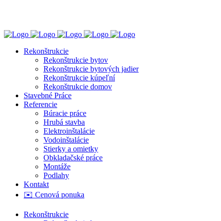
0944 202 544
Puškinova 2543/22, Trenčín
Rekonštrukcie
Rekonštrukcie bytov
Rekonštrukcie bytových jadier
Rekonštrukcie kúpeľní
Rekonštrukcie domov
Stavebné Práce
Referencie
Búracie práce
Hrubá stavba
Elektroinštalácie
Vodoinštalácie
Stierky a omietky
Obkladačské práce
Montáže
Podlahy
Kontakt
✉️ Cenová ponuka
Rekonštrukcie