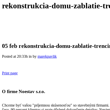
rekonstrukcia-domu-zablatie-tr
05 feb
rekonstrukcia-domu-zablatie-trenci
Posted at 20:33h
in
by
marekpavlik
Print page
O firme Noestav s.r.o.
Chceme byť vašou "príjemnou skúsenosťou" so stavebnými firmami. Kla
času. 90 percent klientov si praje dôslené dokončenie detailov. Nevie