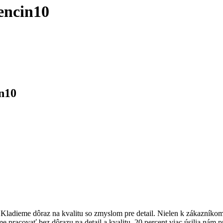
encin10
n10
dieme dôraz na kvalitu so zmyslom pre detail. Nielen k zákazníkom pr
me pracovať bez dôrazu na detail a kvalitu. 20 percent viac úsilia nám 