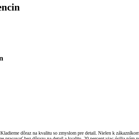
encin
n
dieme dôraz na kvalitu so zmyslom pre detail. Nielen k zákazníkom pr
me pracovať bez dôrazu na detail a kvalitu. 20 percent viac úsilia nám 