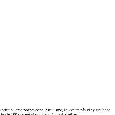
istupujeme zodpovedne. Zistili sme, že kvalita nás vždy stojí viac
prinesie 100 percent viac spokojných zákazníkov.