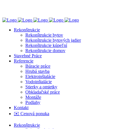
0944 202 544
Puškinova 2543/22, Trenčín
Rekonštrukcie
Rekonštrukcie bytov
Rekonštrukcie bytových jadier
Rekonštrukcie kúpeľní
Rekonštrukcie domov
Stavebné Práce
Referencie
Búracie práce
Hrubá stavba
Elektroinštalácie
Vodoinštalácie
Stierky a omietky
Obkladačské práce
Montáže
Podlahy
Kontakt
✉️ Cenová ponuka
Rekonštrukcie