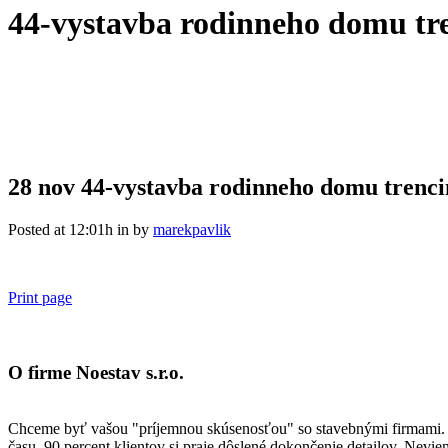
44-vystavba rodinneho domu tr
28 nov
44-vystavba rodinneho domu trenci
Posted at 12:01h
in
by
marekpavlik
Print page
O firme Noestav s.r.o.
Chceme byť vašou "príjemnou skúsenosťou" so stavebnými firmami. Kla
času. 90 percent klientov si praje dôslené dokončenie detailov. Nevie