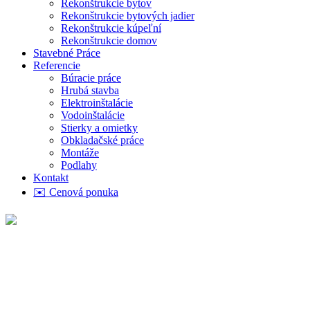
Rekonštrukcie bytov
Rekonštrukcie bytových jadier
Rekonštrukcie kúpeľní
Rekonštrukcie domov
Stavebné Práce
Referencie
Búracie práce
Hrubá stavba
Elektroinštalácie
Vodoinštalácie
Stierky a omietky
Obkladačské práce
Montáže
Podlahy
Kontakt
✉️ Cenová ponuka