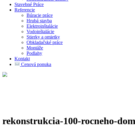
Stavebné Práce
Referencie
Búracie práce
Hrubá stavba
Elektroinštalácie
Vodoinštalácie
Stierky a omietky
Obkladačské práce
Montáže
Podlahy
Kontakt
Cenová ponuka
rekonstrukcia-100-rocneho-dom