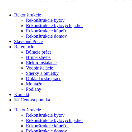
Rekonštrukcie
Rekonštrukcie bytov
Rekonštrukcie bytových jadier
Rekonštrukcie kúpeľní
Rekonštrukcie domov
Stavebné Práce
Referencie
Búracie práce
Hrubá stavba
Elektroinštalácie
Vodoinštalácie
Stierky a omietky
Obkladačské práce
Montáže
Podlahy
Kontakt
Cenová ponuka
Rekonštrukcie
Rekonštrukcie bytov
Rekonštrukcie bytových jadier
Rekonštrukcie kúpeľní
Rekonštrukcie domov