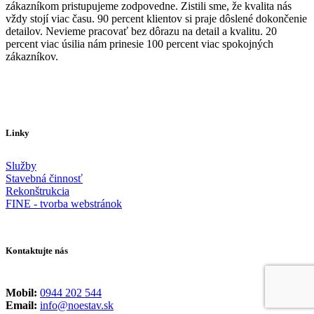
zákazníkom pristupujeme zodpovedne. Zistili sme, že kvalita nás
vždy stojí viac času. 90 percent klientov si praje dôslené dokončenie
detailov. Nevieme pracovať bez dôrazu na detail a kvalitu. 20
percent viac úsilia nám prinesie 100 percent viac spokojných
zákazníkov.
Linky
Služby
Stavebná činnosť
Rekonštrukcia
FINE - tvorba webstránok
Kontaktujte nás
Mobil:
0944 202 544
Email:
info@noestav.sk