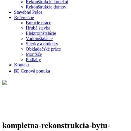
Rekonštrukcie kúpeľní
Rekonštrukcie domov
Stavebné Práce
Referencie
Búracie práce
Hrubá stavba
Elektroinštalácie
Vodoinštalácie
Stierky a omietky
Obkladačské práce
Montáže
Podlahy
Kontakt
✉️ Cenová ponuka
kompletna-rekonstrukcia-bytu-