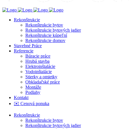
Rekonštrukcie
Rekonštrukcie bytov
Rekonštrukcie bytových jadier
Rekonštrukcie kúpeľní
Rekonštrukcie domov
Stavebné Práce
Referencie
Búracie práce
Hrubá stavba
Elektroinštalácie
Vodoinštalácie
Stierky a omietky
Obkladačské práce
Montáže
Podlahy
Kontakt
✉️ Cenová ponuka
Rekonštrukcie
Rekonštrukcie bytov
Rekonštrukcie bytových jadier