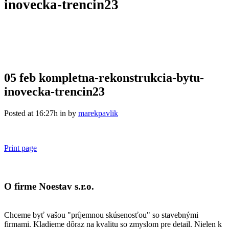
inovecka-trencin23
05 feb
kompletna-rekonstrukcia-bytu-
inovecka-trencin23
Posted at 16:27h
in
by
marekpavlik
Print page
O firme Noestav s.r.o.
Chceme byť vašou "príjemnou skúsenosťou" so stavebnými
firmami. Kladieme dôraz na kvalitu so zmyslom pre detail. Nielen k