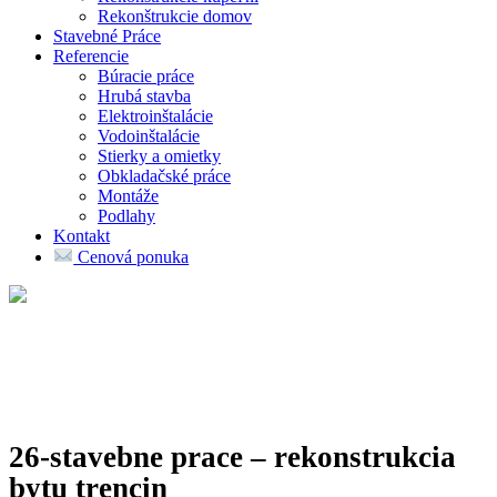
Rekonštrukcie domov
Stavebné Práce
Referencie
Búracie práce
Hrubá stavba
Elektroinštalácie
Vodoinštalácie
Stierky a omietky
Obkladačské práce
Montáže
Podlahy
Kontakt
Cenová ponuka
26-stavebne prace – rekonstrukcia
bytu trencin