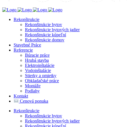
Rekonštrukcie
Rekonštrukcie bytov
Rekonštrukcie bytových jadier
Rekonštrukcie kúpeľní
Rekonštrukcie domov
Stavebné Práce
Referencie
Búracie práce
Hrubá stavba
Elektroinštalácie
Vodoinštalácie
Stierky a omietky
Obkladačské práce
Montáže
Podlahy
Kontakt
Cenová ponuka
Rekonštrukcie
Rekonštrukcie bytov
Rekonštrukcie bytových jadier
Rekonštrukcie kúpeľní