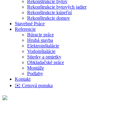
Rekonštrukcie bytov
Rekonštrukcie bytových jadier
Rekonštrukcie kúpeľní
Rekonštrukcie domov
Stavebné Práce
Referencie
Búracie práce
Hrubá stavba
Elektroinštalácie
Vodoinštalácie
Stierky a omietky
Obkladačské práce
Montáže
Podlahy
Kontakt
✉️ Cenová ponuka