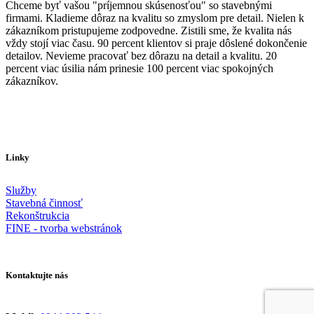
Chceme byť vašou "príjemnou skúsenosťou" so stavebnými
firmami. Kladieme dôraz na kvalitu so zmyslom pre detail. Nielen k
zákazníkom pristupujeme zodpovedne. Zistili sme, že kvalita nás
vždy stojí viac času. 90 percent klientov si praje dôslené dokončenie
detailov. Nevieme pracovať bez dôrazu na detail a kvalitu. 20
percent viac úsilia nám prinesie 100 percent viac spokojných
zákazníkov.
Linky
Služby
Stavebná činnosť
Rekonštrukcia
FINE - tvorba webstránok
Kontaktujte nás