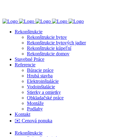
0944 202 544
Puškinova 2543/22, Trenčín
Rekonštrukcie
Rekonštrukcie bytov
Rekonštrukcie bytových jadier
Rekonštrukcie kúpeľní
Rekonštrukcie domov
Stavebné Práce
Referencie
Búracie práce
Hrubá stavba
Elektroinštalácie
Vodoinštalácie
Stierky a omietky
Obkladačské práce
Montáže
Podlahy
Kontakt
✉️ Cenová ponuka
Rekonštrukcie