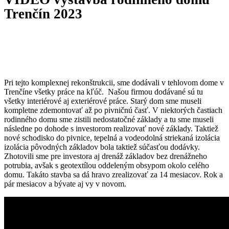
Trenčín 2023
Pri tejto komplexnej rekonštrukcii, sme dodávali v tehlovom dome v
Trenčíne všetky práce na kľúč. Našou firmou dodávané sú tu
všetky interiérové aj exteriérové práce. Starý dom sme museli
kompletne zdemontovať až po pivničnú časť. V niektorých častiach
rodinného domu sme zistili nedostatočné základy a tu sme museli
následne po dohode s investorom realizovať nové základy. Taktiež
nové schodisko do pivnice, tepelná a vodeodolná striekaná izolácia
izolácia pôvodných základov bola taktiež súčasťou dodávky.
Zhotovili sme pre investora aj drenáž základov bez drenážneho
potrubia, avšak s geotextílou oddeleným obsypom okolo celého
domu. Takáto stavba sa dá hravo zrealizovať za 14 mesiacov. Rok a
pár mesiacov a bývate aj vy v novom.