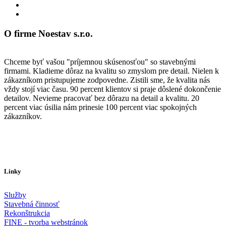
O firme Noestav s.r.o.
Chceme byť vašou "príjemnou skúsenosťou" so stavebnými
firmami. Kladieme dôraz na kvalitu so zmyslom pre detail. Nielen k
zákazníkom pristupujeme zodpovedne. Zistili sme, že kvalita nás
vždy stojí viac času. 90 percent klientov si praje dôslené dokončenie
detailov. Nevieme pracovať bez dôrazu na detail a kvalitu. 20
percent viac úsilia nám prinesie 100 percent viac spokojných
zákazníkov.
Linky
Služby
Stavebná činnosť
Rekonštrukcia
FINE - tvorba webstránok