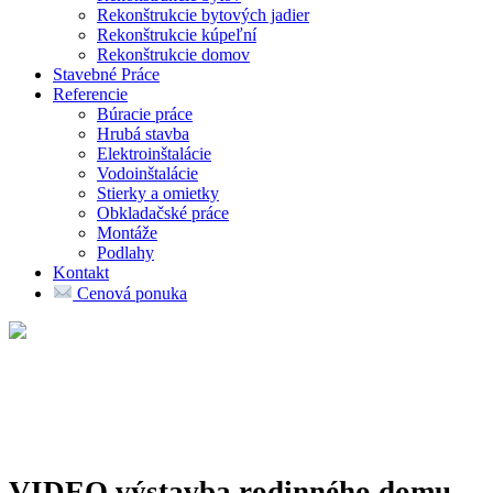
Rekonštrukcie bytových jadier
Rekonštrukcie kúpeľní
Rekonštrukcie domov
Stavebné Práce
Referencie
Búracie práce
Hrubá stavba
Elektroinštalácie
Vodoinštalácie
Stierky a omietky
Obkladačské práce
Montáže
Podlahy
Kontakt
Cenová ponuka
VIDEO výstavba rodinného domu