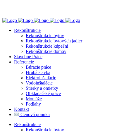
0944 202 544
Puškinova 2543/22, Trenčín
Rekonštrukcie
Rekonštrukcie bytov
Rekonštrukcie bytových jadier
Rekonštrukcie kúpeľní
Rekonštrukcie domov
Stavebné Práce
Referencie
Búracie práce
Hrubá stavba
Elektroinštalácie
Vodoinštalácie
Stierky a omietky
Obkladačské práce
Montáže
Podlahy
Kontakt
Cenová ponuka
Rekonštrukcie
Rekonštrukcie bytov