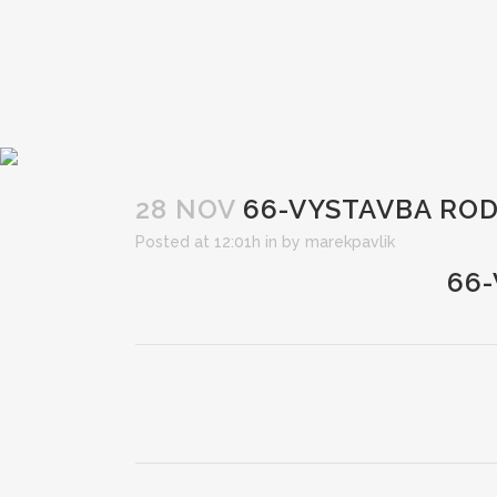
28 NOV
66-VYSTAVBA RO
Posted at 12:01h
in
by
marekpavlik
66