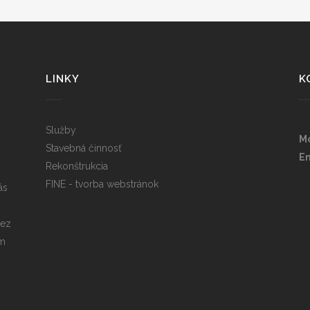
LINKY
K
Služby
Mo
Stavebná činnosť
Em
Rekonštrukcia
FINE - tvorba webstránok
ás
bez
ám