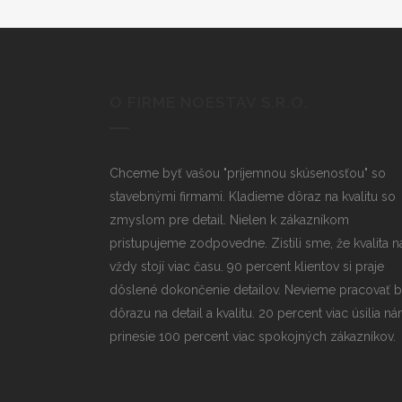
O FIRME NOESTAV S.R.O.
Chceme byť vašou "príjemnou skúsenosťou" so
stavebnými firmami. Kladieme dôraz na kvalitu so
zmyslom pre detail. Nielen k zákazníkom
pristupujeme zodpovedne. Zistili sme, že kvalita n
vždy stojí viac času. 90 percent klientov si praje
dôslené dokončenie detailov. Nevieme pracovať 
dôrazu na detail a kvalitu. 20 percent viac úsilia n
prinesie 100 percent viac spokojných zákazníkov.