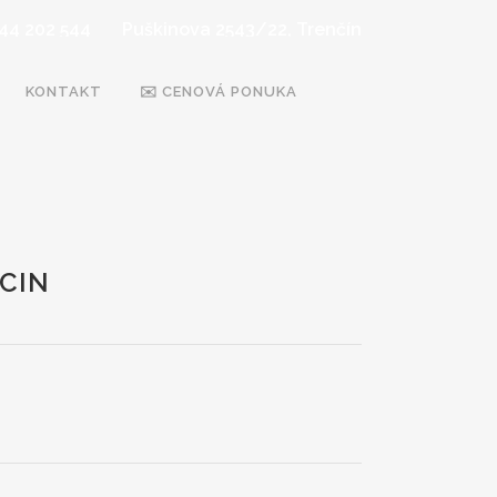
44 202 544
Puškinova 2543/22, Trenčín
KONTAKT
✉️ CENOVÁ PONUKA
CIN