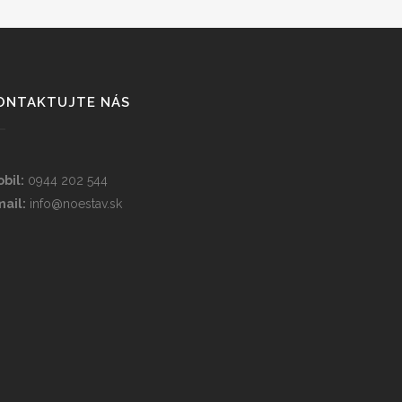
ONTAKTUJTE NÁS
bil:
0944 202 544
ail:
info@noestav.sk