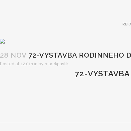
REK
28 NOV
72-VYSTAVBA RODINNEHO 
Posted at 12:01h
in
by
marekpavlik
72-VYSTAVBA